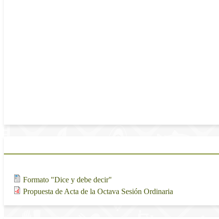
Lista de asistencia y acreditación para verificación del cuóru
Aprobación o modificación de la propuesta de orden del día.
Aprobación o modificación de la propuesta de Acta de la Oct
Continuar con el proceso de revisión de las "Bases Mínimas 
numerales 1 y 2, de la fracción I, y 3, 4 5 y 6 de la fracción
trabajo dice-debe decir.
Propuesta de Informe de asuntos atendidos por la Comisión d
Asuntos generales.
Materiales de la sesión
Adjunto
Tamaño
16.59 KB
Formato "Dice y debe decir"
169.54 KB
Propuesta de Acta de la Octava Sesión Ordinaria