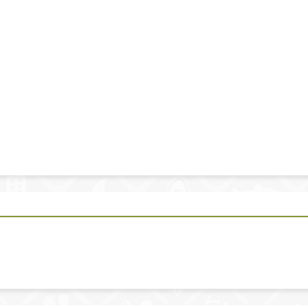
m.
ava Sesión Ordinaria de 2018, celebrada el día miércoles 7 de noviembr
para el Funcionamiento de las Comisiones" de del Consejo Mexicano par
 II; en atención a las propuestas recibidas a más tardar a las 12:00 hor
e Trabajo Legislativo durante el periodo 2018.