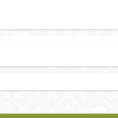
año
84 KB