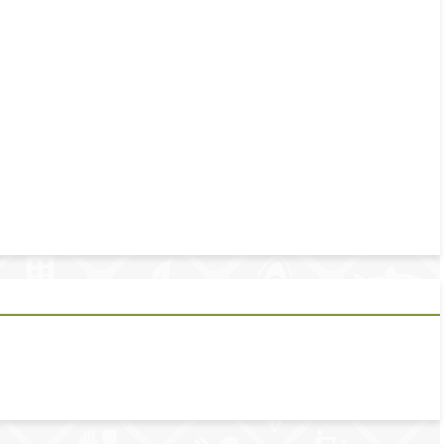
e del presente año.
a el Desarrollo Rural Sustentable, abordando en específico los
as del martes 20 de noviembre de 2018, enviadas mediante el cuadro de