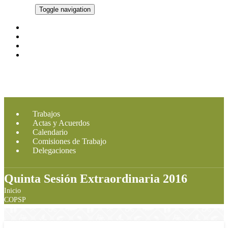
CMDRS
Toggle navigation
Marco Legal
Integrantes
Imagen CMDRS
Contacto
Trabajos
Actas y Acuerdos
Calendario
Comisiones de Trabajo
Delegaciones
Quinta Sesión Extraordinaria 2016
Inicio
COPSP