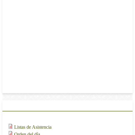
Lunes, 13 Junio, 2016 - 22:00
Orden del Día
Registro de Consejeros.
Lectura y Aprobación del Orden del Día.
Aprobación del Acta de la 6 Sesión Ordinaria
Revisión y Análisis de Reglas de Operación, Indicadores
y Evaluaciones de los Programa: Fomento a la
Agricultura y Comercialización de Mercados.
Materiales de la sesión
Adjunto
Tamaño
1.84 MB
Listas de Asistencia
1.34 MB
Orden del día