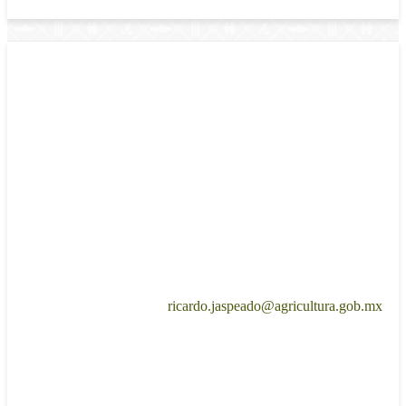
Comisión de Planeación (Sin vigencia)
Coordinador
Auxiliar Técnico
Mtro. Ricardo Jaspeado Montiel.
C. Jaime Castillo Ulloa
Unión Nacional de
Auxiliar Técnico de la Comisión.​
Organizaciones
Regionales Campesinas
E-mail:
Autónomas, A.C.
ricardo.jaspeado@agricultura.gob.mx
Sesiones de Trabajo
2019