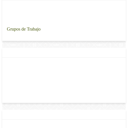
Propuesta de Políticas Públicas para el Desarrollo Rural Sustentable
2019-2024
Grupos de Trabajo
Domicilio
Municipio Libre, 337
Piso 4, B
Santa Cruz Atoyac
Benito Juárez
03310
México
Teléfono:
5538711000
Phone Extension:
33660
Área o Dependencia
Dirección General de Planeación y Evaluación