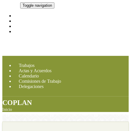
CMDRS
Toggle navigation
Marco Legal
Integrantes
Imagen CMDRS
Contacto
Trabajos
Actas y Acuerdos
Calendario
Comisiones de Trabajo
Delegaciones
COPLAN
Inicio