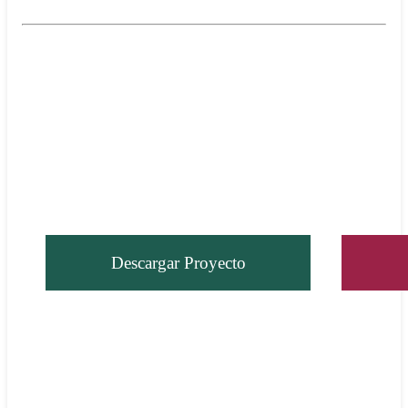
El documento que constituye el objeto y la base para el
presente proceso de consulta es el proyecto de
Programa
Especial Concurrente para el Desarrollo Rural Sustentable
(PECDRS) 2025-2030
.
Dicho proyecto se pone a disposición para el debido análisis y
la consecuente formulación de comentarios, propuestas y
aportaciones que considere pertinentes.
Descargar Proyecto