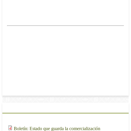
Lunes, 19 Junio, 2023 - 11:00
Orden del día
Pase de lista, revisión del cuórum legal e instalación
formal de la sesión.
Aprobación, en su caso, del Orden de día
Aprobación, en su caso, del acta de la sesión anterior
Tema Avances en la Comercialización de las Cosechas
Ciclo O-I 2022-2023
Asuntos generales
Materiales de la sesión
Adjunto
Tamaño
8.56
Boletín: Estado que guarda la comercialización