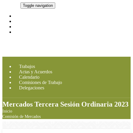
CMDRS
Toggle navigation
Marco Legal
Integrantes
Imagen CMDRS
Contacto
Trabajos
Actas y Acuerdos
Calendario
Comisiones de Trabajo
Delegaciones
Mercados Tercera Sesión Ordinaria 2023
Inicio
Comisión de Mercados