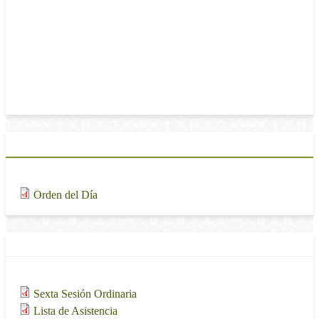
Reglamento Interior del Consejo Mexicano para el
Desarrollo Rural Sustentable, publicado en el Diario
Oficial de la Federación el 14 de julio de 2008.
7. Asuntos Generales
8. Clausura
Materiales de la sesión
Adjunto
Tamaño
141.49 KB
Orden del Día
Actas de la sesión
Adjunto
Tamaño
85.6 KB
Sexta Sesión Ordinaria
141.76 KB
Lista de Asistencia