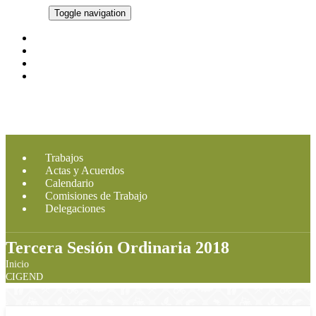
CMDRS
Toggle navigation
Marco Legal
Integrantes
Imagen CMDRS
Contacto
Trabajos
Actas y Acuerdos
Calendario
Comisiones de Trabajo
Delegaciones
Tercera Sesión Ordinaria 2018
Inicio
CIGEND